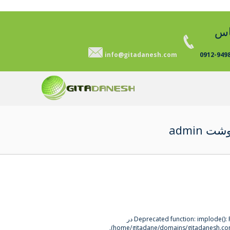
اس
info@gitadanesh.com
0912-949
ت admin
implode() در
Deprecated function
).