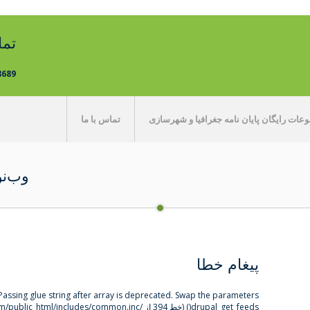
تم
8689
ات رایگان پایان نامه جغرافیا و شهرسازی
تماس با ما
وب‌نوش
پیغام خطا
: : Passing glue string after array is deprecated. Swap the parameters
drupal_get_feeds()
(خط
394
از
/home/gitadane/domains/gitadanesh.com/public_html/includes/common.inc