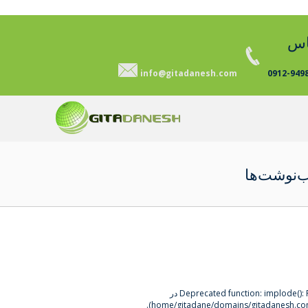
اس
info@gitadanesh.com
0912-949
‌نوشت‌ها
implode() در
Deprecated function
).