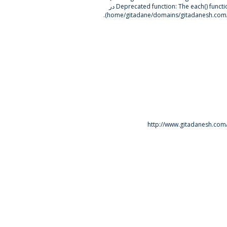
The each() func در
Deprecated function
).
http://www.gitadanesh.com