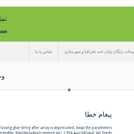
تم
8689
ات رایگان پایان نامه جغرافیا و شهرسازی
تماس با ما
وب
پیغام خطا
: : Passing glue string after array is deprecated. Swap the parameters
drupal_get_feeds()
(خط
394
از
/home/gitadane/domains/gitadanesh.com/public_html/includes/common.inc