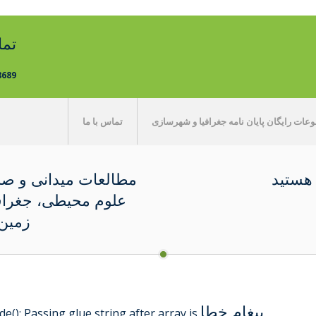
تم
8689
ات رایگان پایان نامه جغرافیا و شهرسازی
تماس با ما
 هستید
مطالعات میدانی و صح
علوم محیطی، جغراف
زمین 
پیغام خطا
de(): Passing glue string after array is