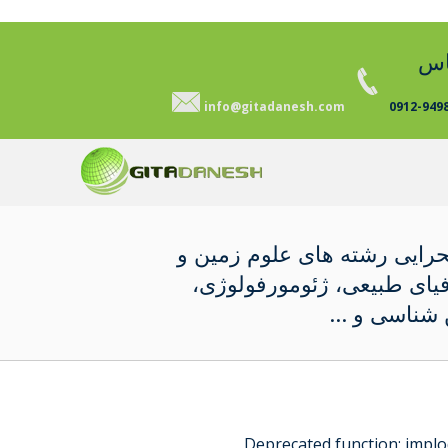
اس
info@gitadanesh.com
0912-949
رایی رشته های علوم زمین و
یای طبیعی، ژئومورفولوژی،
شناسی و ...
Deprecated function
: implo